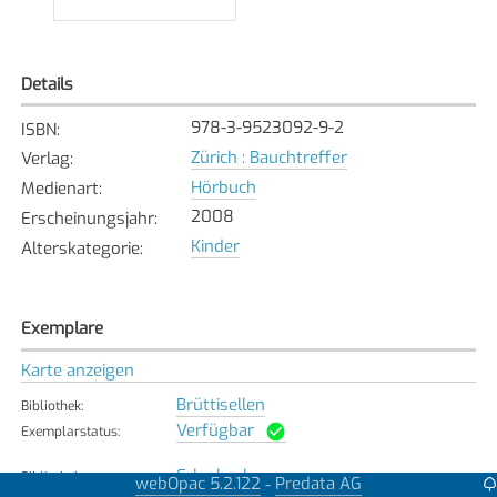
Details
978-3-9523092-9-2
ISBN
:
Zürich : Bauchtreffer
Verlag
:
Hörbuch
Medienart
:
2008
Erscheinungsjahr
:
Kinder
Alterskategorie
:
Exemplare
Karte anzeigen
Brüttisellen
Bibliothek
:
Verfügbar
Exemplarstatus
:
Erlenbach
Bibliothek
:
webOpac 5.2.122
Predata AG
-