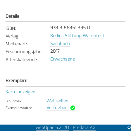
Details
978-3-86851-395-0
ISBN
:
Berlin : Stiftung Warentest
Verlag
:
Sachbuch
Medienart
:
2017
Erscheinungsjahr
:
Erwachsene
Alterskategorie
:
Exemplare
Karte anzeigen
Wallisellen
Bibliothek
:
Verfügbar
Exemplarstatus
:
webOpac 5.2.120
Predata AG
-