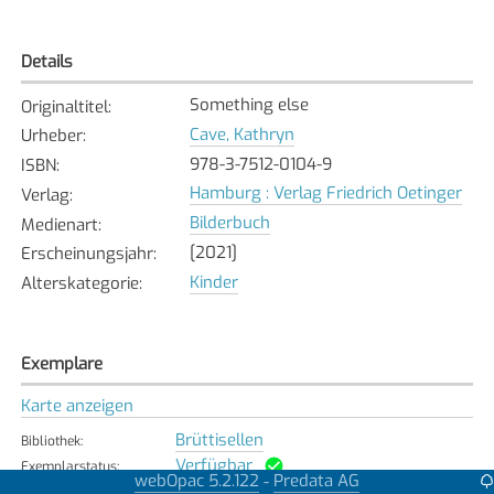
Details
Something else
Originaltitel
:
Cave, Kathryn
Urheber
:
978-3-7512-0104-9
ISBN
:
Hamburg : Verlag Friedrich Oetinger
Verlag
:
Bilderbuch
Medienart
:
[2021]
Erscheinungsjahr
:
Kinder
Alterskategorie
:
Exemplare
Karte anzeigen
Brüttisellen
Bibliothek
:
Verfügbar
Exemplarstatus
:
webOpac 5.2.122
Predata AG
-