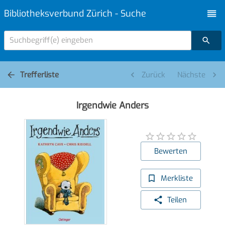
Bibliotheksverbund Zürich - Suche
Suchbegriff(e) eingeben
Trefferliste
Zurück
Nächste
Irgendwie Anders
Bewerten
Merkliste
Teilen