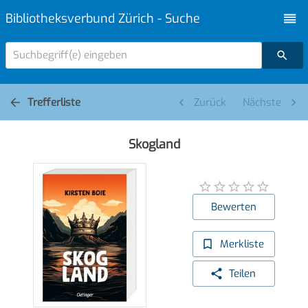
Bibliotheksverbund Zürich - Suche
Suchbegriff(e) eingeben
Trefferliste
Zurück
Nächste
Skogland
Bewerten
Merkliste
Teilen