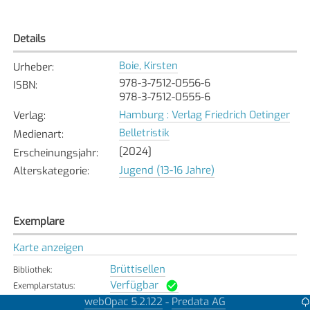
Details
Boie, Kirsten
Urheber
:
978-3-7512-0556-6
ISBN
:
978-3-7512-0555-6
Hamburg : Verlag Friedrich Oetinger
Verlag
:
Belletristik
Medienart
:
[2024]
Erscheinungsjahr
:
Jugend (13-16 Jahre)
Alterskategorie
:
Exemplare
Karte anzeigen
Brüttisellen
Bibliothek
:
Verfügbar
Exemplarstatus
:
webOpac 5.2.122
Predata AG
-