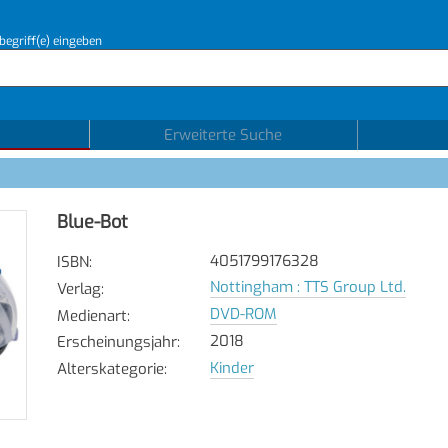
begriff(e) eingeben
Erweiterte Suche
Blue-Bot
4051799176328
ISBN
:
Nottingham : TTS Group Ltd.
Verlag
:
DVD-ROM
Medienart
:
2018
Erscheinungsjahr
:
Kinder
Alterskategorie
: