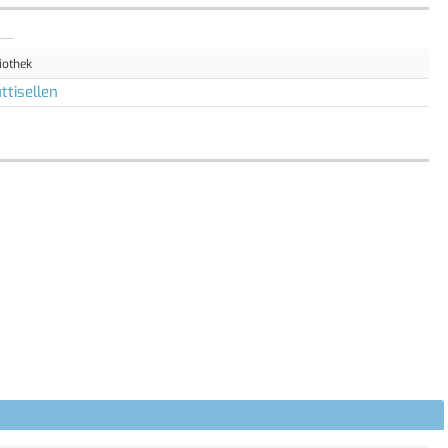
iothek
ttisellen
dungsideen.
, desto einfacher baut sich das entsprechende Verständnis
echte Lösung. Auf spielerische Weise werden auch das