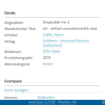
Details
Despicable me 2
Originaltitel
:
Ich - einfach unverbesserlich zwei
Abweichender Titel
:
Coffin, Pierre
Urheber
:
Schlieren : Universal Pictures
Verlag
:
Switzerland
DVD-Video
Medienart
:
2013
Erscheinungsjahr
:
Kinder
Alterskategorie
:
Exemplare
Karte anzeigen
Wallisellen
Bibliothek
:
webOpac 5.2.120
Predata AG
-
Nicht verfügbar
Exemplarstatus
: