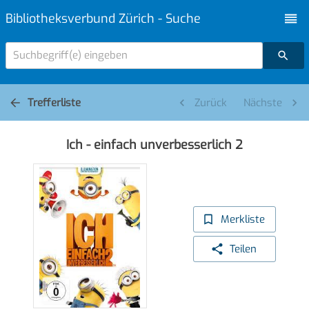
Bibliotheksverbund Zürich - Suche
Suchbegriff(e) eingeben
Trefferliste
Zurück
Nächste
Ich - einfach unverbesserlich 2
Merkliste
Teilen