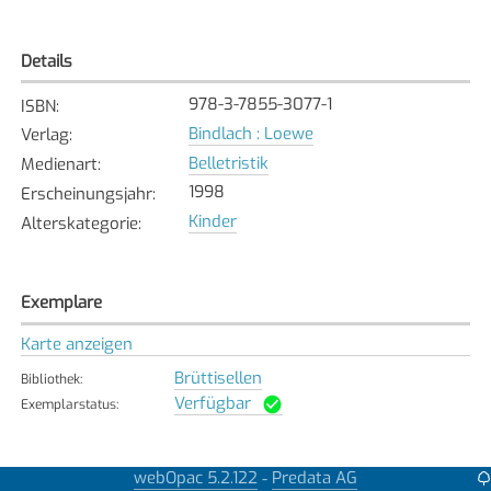
Details
978-3-7855-3077-1
ISBN
:
Bindlach : Loewe
Verlag
:
Belletristik
Medienart
:
1998
Erscheinungsjahr
:
Kinder
Alterskategorie
:
Exemplare
Karte anzeigen
Brüttisellen
Bibliothek
:
Verfügbar
Exemplarstatus
:
webOpac 5.2.122
Predata AG
-