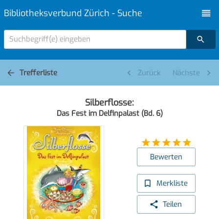
Bibliotheksverbund Zürich - Suche
Suchbegriff(e) eingeben
Trefferliste
Zurück
Nächste
Silberflosse:
Das Fest im Delfinpalast (Bd. 6)
Bewerten
Merkliste
Teilen