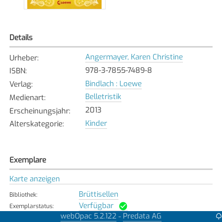
Details
Angermayer, Karen Christine
Urheber
:
978-3-7855-7489-8
ISBN
:
Bindlach : Loewe
Verlag
:
Belletristik
Medienart
:
2013
Erscheinungsjahr
:
Kinder
Alterskategorie
:
Exemplare
Karte anzeigen
Brüttisellen
Bibliothek
:
Verfügbar
Exemplarstatus
:
webOpac 5.2.122
Predata AG
-