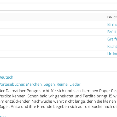
Biblio
Birm
Brütt
Greif
Kilch
Urdo
Deutsch
Vorlesebücher, Märchen, Sagen, Reime, Lieder
Der Dalmatiner Pongo sucht für sich und sein Herrchen Roger Ge
Perdita kennen. Schon bald wir geheiratet und Perdita bringt 15
am entzückenden Nachwuchs währt nicht lange, denn die kleinen H
Roger, Anita und ihre Freunde begeben sich auf die Suche nach den
Der Disney-Klassiker in besonderer Premium-Ausstattung mit Sof