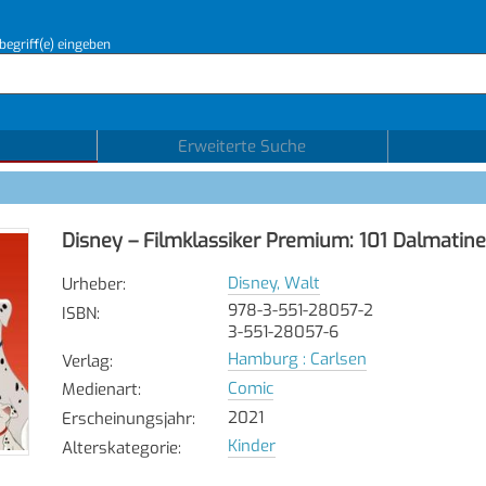
begriff(e) eingeben
Erweiterte Suche
Disney – Filmklassiker Premium: 101 Dalmatine
Disney, Walt
Urheber
:
978-3-551-28057-2
ISBN
:
3-551-28057-6
Hamburg : Carlsen
Verlag
:
Comic
Medienart
:
2021
Erscheinungsjahr
:
Kinder
Alterskategorie
: