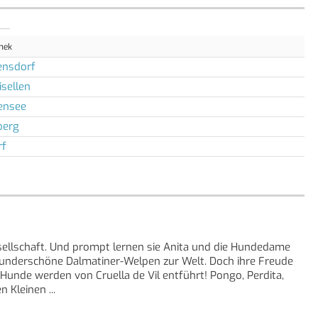
thek
ensdorf
isellen
ensee
berg
rf
sellschaft. Und prompt lernen sie Anita und die Hundedame
 wunderschöne Dalmatiner-Welpen zur Welt. Doch ihre Freude
unde werden von Cruella de Vil entführt! Pongo, Perdita,
 Kleinen ...
ttouch-Cover! [Quelle: Buchhaus.ch]