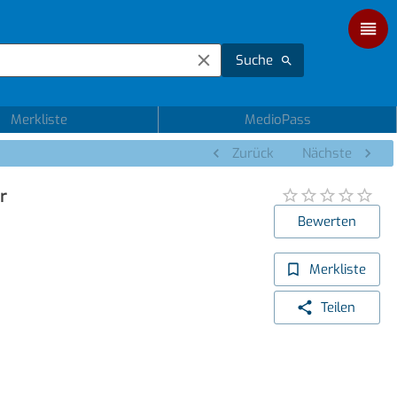
Suche
Merkliste
MedioPass
Zurück
Nächste
r
Bewerten
Merkliste
Teilen