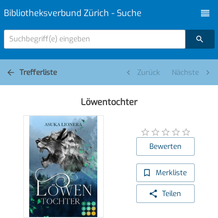
Bibliotheksverbund Zürich - Suche
Suchbegriff(e) eingeben
Trefferliste
Zurück
Nächste
Löwentochter
Bewerten
Merkliste
Teilen