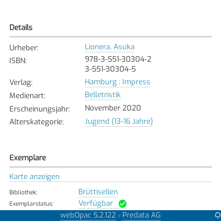
Details
Lionera, Asuka
Urheber
:
978-3-551-30304-2
ISBN
:
3-551-30304-5
Hamburg : Impress
Verlag
:
Belletristik
Medienart
:
November 2020
Erscheinungsjahr
:
Jugend (13-16 Jahre)
Alterskategorie
:
Exemplare
Karte anzeigen
Brüttisellen
Bibliothek
:
Verfügbar
Exemplarstatus
:
webOpac 5.2.122
Predata AG
-