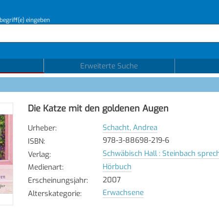
begriff(e) eingeben
Erweiterte Suche
Die Katze mit den goldenen Augen
Schacht, Andrea
Urheber
:
978-3-88698-219-6
ISBN
:
Schwäbisch Hall : Steinbach spre
Verlag
:
Hörbuch
Medienart
:
2007
Erscheinungsjahr
:
Erwachsene
Alterskategorie
: