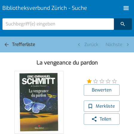
Bibliotheksverbund Zürich - Suche
Suchbegriff(e) eingeben
Trefferliste
Zurück
Nächste
La vengeance du pardon
Bewerten
Merkliste
Teilen