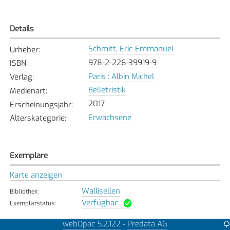
Details
Schmitt, Eric-Emmanuel
Urheber
:
978-2-226-39919-9
ISBN
:
Paris : Albin Michel
Verlag
:
Belletristik
Medienart
:
2017
Erscheinungsjahr
:
Erwachsene
Alterskategorie
:
Exemplare
Karte anzeigen
Wallisellen
Bibliothek
:
Verfügbar
Exemplarstatus
:
webOpac 5.2.122
Predata AG
-