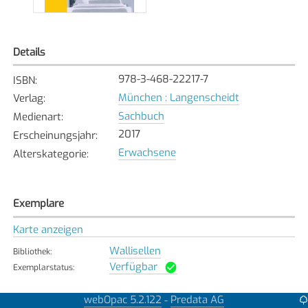
Details
978-3-468-22217-7
ISBN
:
München : Langenscheidt
Verlag
:
Sachbuch
Medienart
:
2017
Erscheinungsjahr
:
Erwachsene
Alterskategorie
:
Exemplare
Karte anzeigen
Wallisellen
Bibliothek
:
Verfügbar
Exemplarstatus
:
webOpac 5.2.122
Predata AG
-