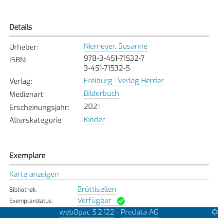
Details
Niemeyer, Susanne
Urheber
:
978-3-451-71532-7
ISBN
:
3-451-71532-5
Freiburg : Verlag Herder
Verlag
:
Bilderbuch
Medienart
:
2021
Erscheinungsjahr
:
Kinder
Alterskategorie
:
Exemplare
Karte anzeigen
Brüttisellen
Bibliothek
:
Verfügbar
Exemplarstatus
:
webOpac 5.2.122
Predata AG
-