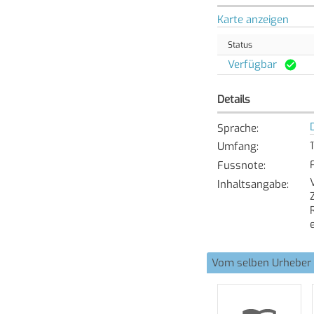
Karte anzeigen
Status
Verfügbar
Details
Sprache
:
1
Umfang
:
Fussnote
:
Inhaltsangabe
:
Vom selben Urheber