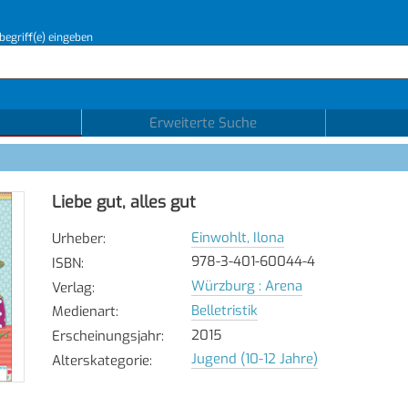
begriff(e) eingeben
Erweiterte Suche
Liebe gut, alles gut
Einwohlt, Ilona
Urheber
:
978-3-401-60044-4
ISBN
:
Würzburg : Arena
Verlag
:
Belletristik
Medienart
:
2015
Erscheinungsjahr
:
Jugend (10-12 Jahre)
Alterskategorie
: