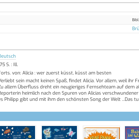
Bibl
Brü
Deutsch
75 S. : Ill.
Forts. von: Alicia : wer zuerst küsst, küsst am besten
Verliebt sein macht keinen Spaß, findet Alicia. Vor allem, weil ihr 
Zu allem Überfluss dreht ein neugieriges Fernsehteam auf dem a
Reporterin heimlich nach den Spuren von Alicias verschwundener M
es Philipp gibt und mit ihm den schönsten Song der Welt ...Das tur