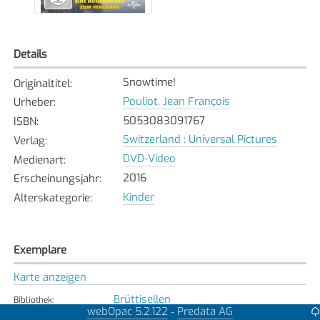
Details
Snowtime!
Originaltitel
:
Pouliot, Jean François
Urheber
:
5053083091767
ISBN
:
Switzerland : Universal Pictures
Verlag
:
DVD-Video
Medienart
:
2016
Erscheinungsjahr
:
Kinder
Alterskategorie
:
Exemplare
Karte anzeigen
Brüttisellen
Bibliothek
:
webOpac 5.2.122
Predata AG
-
Verfügbar
Exemplarstatus
: