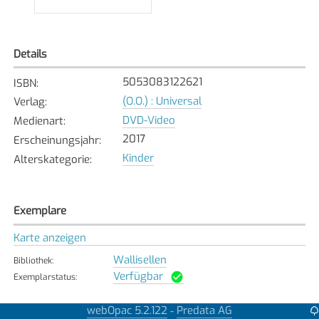
Details
5053083122621
ISBN
:
(O.O.) : Universal
Verlag
:
DVD-Video
Medienart
:
2017
Erscheinungsjahr
:
Kinder
Alterskategorie
:
Exemplare
Karte anzeigen
Wallisellen
Bibliothek
:
Verfügbar
Exemplarstatus
:
webOpac 5.2.122
Predata AG
-