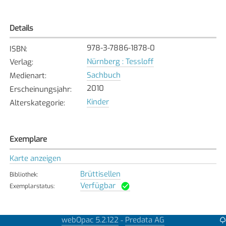
Details
978-3-7886-1878-0
ISBN
:
Nürnberg : Tessloff
Verlag
:
Sachbuch
Medienart
:
2010
Erscheinungsjahr
:
Kinder
Alterskategorie
:
Exemplare
Karte anzeigen
Brüttisellen
Bibliothek
:
Verfügbar
Exemplarstatus
:
webOpac 5.2.122
Predata AG
-