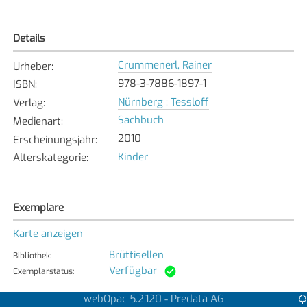
Details
Crummenerl, Rainer
Urheber
:
978-3-7886-1897-1
ISBN
:
Nürnberg : Tessloff
Verlag
:
Sachbuch
Medienart
:
2010
Erscheinungsjahr
:
Kinder
Alterskategorie
:
Exemplare
Karte anzeigen
Brüttisellen
Bibliothek
:
Verfügbar
Exemplarstatus
:
webOpac 5.2.120
Predata AG
-