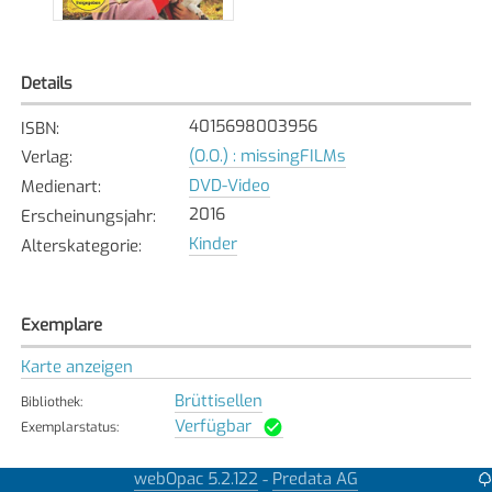
Details
4015698003956
ISBN
:
(O.O.) : missingFILMs
Verlag
:
DVD-Video
Medienart
:
2016
Erscheinungsjahr
:
Kinder
Alterskategorie
:
Exemplare
Karte anzeigen
Brüttisellen
Bibliothek
:
Verfügbar
Exemplarstatus
:
webOpac 5.2.122
Predata AG
-