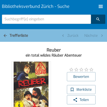
Bibliotheksverbund Zürich - Suche
Suchbegriff(e) eingeben
Trefferliste
Zurück
Nächste
Reuber
ein total wildes Räuber Abenteuer
Bewerten
Merkliste
Teilen