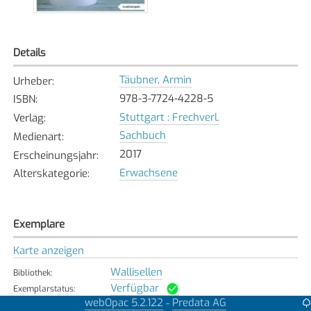
Details
Täubner, Armin
Urheber
:
978-3-7724-4228-5
ISBN
:
Stuttgart : Frechverl.
Verlag
:
Sachbuch
Medienart
:
2017
Erscheinungsjahr
:
Erwachsene
Alterskategorie
:
Exemplare
Karte anzeigen
Wallisellen
Bibliothek
:
Verfügbar
Exemplarstatus
:
webOpac 5.2.122
Predata AG
-