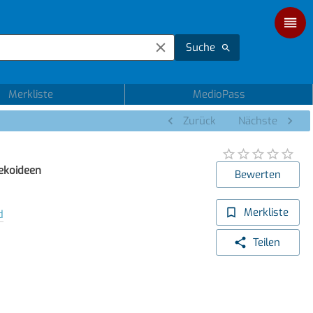
Suche
Merkliste
MedioPass
Zurück
Nächste
ekoideen
Bewerten
Merkliste
d
Teilen