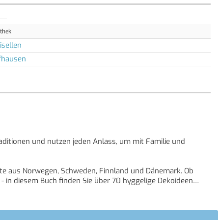
othek
isellen
fhausen
raditionen und nutzen jeden Anlass, um mit Familie und
Feste aus Norwegen, Schweden, Finnland und Dänemark. Ob
- in diesem Buch finden Sie über 70 hyggelige Dekoideen
nd machen auch Sie jeden Tag zum Festtag!