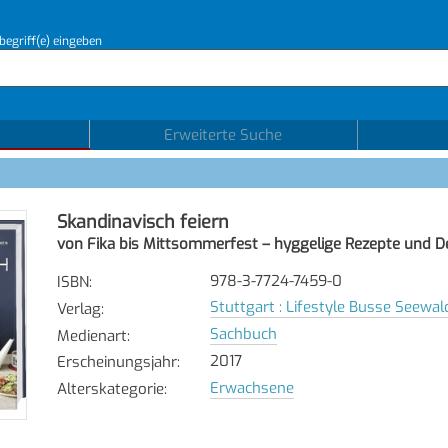
begriff(e) eingeben
Erweiterte Suche
Skandinavisch feiern
von Fika bis Mittsommerfest – hyggelige Rezepte und D
978-3-7724-7459-0
ISBN
:
Stuttgart : Lifestyle Busse Seewal
Verlag
:
Sachbuch
Medienart
:
2017
Erscheinungsjahr
:
Erwachsene
Alterskategorie
: