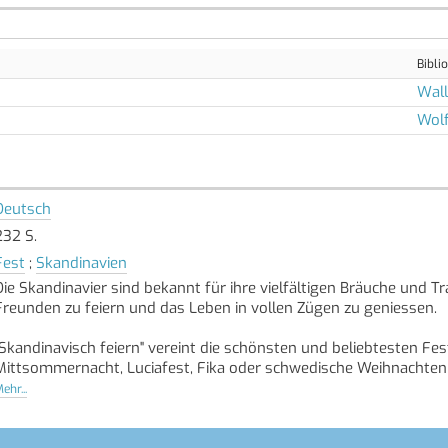
Bibli
Wall
Wol
Deutsch
232 S.
Fest
;
Skandinavien
Die Skandinavier sind bekannt für ihre vielfältigen Bräuche und T
Freunden zu feiern und das Leben in vollen Zügen zu geniessen.
"Skandinavisch feiern" vereint die schönsten und beliebtesten 
Mittsommernacht, Luciafest, Fika oder schwedische Weihnachten 
sowie typische Rezepte für süsse und herzhafte Leckereien.
ehr...
Lassen Sie sich von der skandinavischen Feierlaune anstecken u