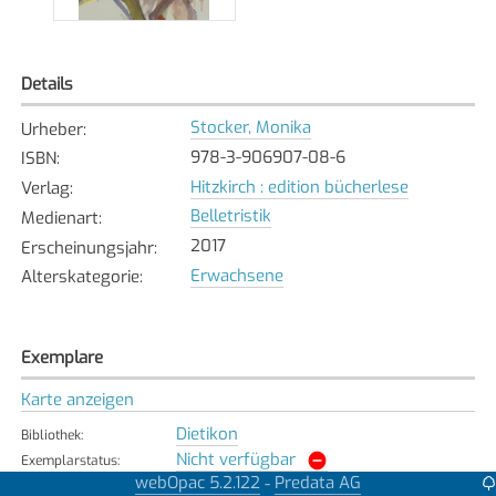
Details
Stocker, Monika
Urheber
:
978-3-906907-08-6
ISBN
:
Hitzkirch : edition bücherlese
Verlag
:
Belletristik
Medienart
:
2017
Erscheinungsjahr
:
Erwachsene
Alterskategorie
:
Exemplare
Karte anzeigen
Dietikon
Bibliothek
:
Nicht verfügbar
Exemplarstatus
:
webOpac 5.2.122
Predata AG
-