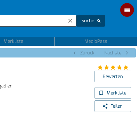
Suche
Merkliste
MedioPass
Zurück
Nächste
Bewerten
gadier
Merkliste
Teilen