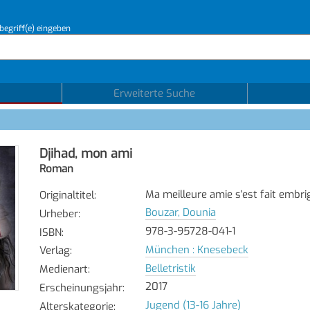
begriff(e) eingeben
Erweiterte Suche
Djihad, mon ami
Roman
Ma meilleure amie s'est fait embri
Originaltitel
:
Bouzar, Dounia
Urheber
:
978-3-95728-041-1
ISBN
:
München : Knesebeck
Verlag
:
Belletristik
Medienart
:
2017
Erscheinungsjahr
:
Jugend (13-16 Jahre)
Alterskategorie
: