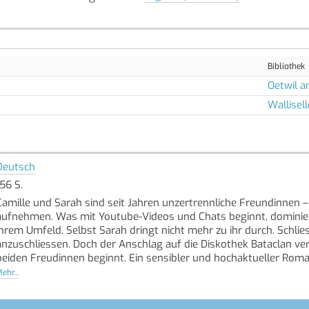
Bibliothek
Oetwil 
Wallisel
Deutsch
156 S.
Camille und Sarah sind seit Jahren unzertrennliche Freundinnen –
aufnehmen. Was mit Youtube-Videos und Chats beginnt, dominiert
ihrem Umfeld. Selbst Sarah dringt nicht mehr zu ihr durch. Schlies
anzuschliessen. Doch der Anschlag auf die Diskothek Bataclan ve
beiden Freudinnen beginnt. Ein sensibler und hochaktueller Roma
Radikalisierung beschreibt.
ehr...