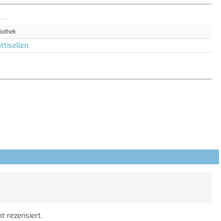
iothek
ttisellen
t rezensiert.