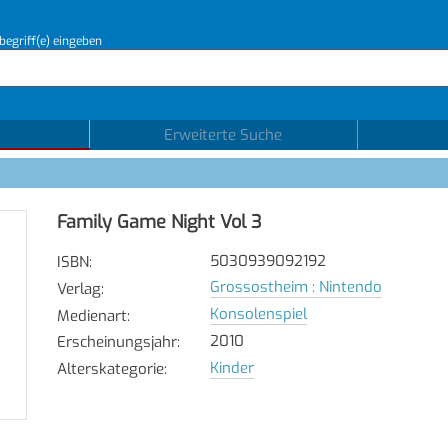
begriff(e) eingeben
Erweiterte Suche
Family Game Night Vol 3
5030939092192
ISBN
:
Grossostheim : Nintendo
Verlag
:
Konsolenspiel
Medienart
:
2010
Erscheinungsjahr
:
Kinder
Alterskategorie
: