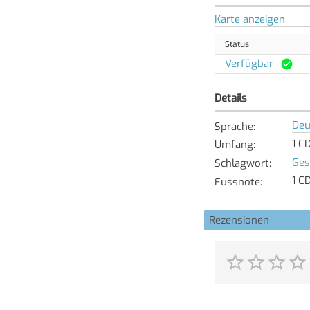
Karte anzeigen
Status
Verfügbar
Details
Deu
Sprache
:
1 C
Umfang
:
Ges
Schlagwort
:
1 C
Fussnote
:
Rezensionen