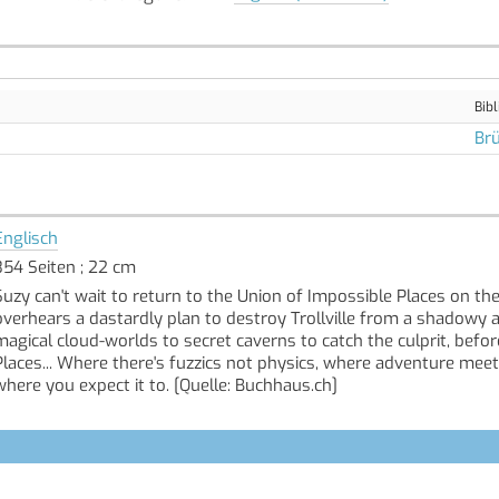
Bibl
Brü
Englisch
354 Seiten ; 22 cm
Suzy can't wait to return to the Union of Impossible Places on th
overhears a dastardly plan to destroy Trollville from a shadowy 
magical cloud-worlds to secret caverns to catch the culprit, befo
Places... Where there's fuzzics not physics, where adventure meet
where you expect it to. [Quelle: Buchhaus.ch]