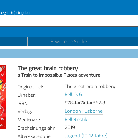
begriff(e) eingeben
Erweiterte Suche
The great brain robbery
a Train to Impossible Places adventure
The great brain robbery
Originaltitel
:
Bell, P. G.
Urheber
:
978-1-4749-4862-3
ISBN
:
London : Usborne
Verlag
:
Belletristik
Medienart
:
2019
Erscheinungsjahr
:
Jugend (10-12 Jahre)
Alterskategorie
: