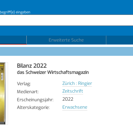
begriff(e) eingeben
Erweiterte Suche
Bilanz 2022
das Schweizer Wirtschaftsmagazin
Zürich : Ringier
Verlag
:
Zeitschrift
Medienart
:
2022
Erscheinungsjahr
:
Erwachsene
Alterskategorie
: