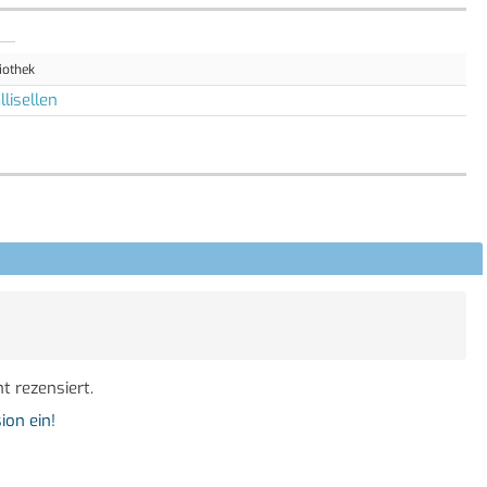
iothek
lisellen
t rezensiert.
ion ein!