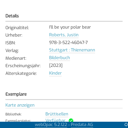
Details
I'll be your polar bear
Originaltitel
:
Roberts, Justin
Urheber
:
978-3-522-46047-7
ISBN
:
Stuttgart : Thienemann
Verlag
:
Bilderbuch
Medienart
:
[2023]
Erscheinungsjahr
:
Kinder
Alterskategorie
:
Exemplare
Karte anzeigen
Brüttisellen
Bibliothek
:
Verfügbar
Exemplarstatus
:
webOpac 5.2.122
Predata AG
-