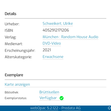
Details
Schweikert, Ulrike
Urheber
:
4052912171206
ISBN
:
München : Random House Audio
Verlag
:
DVD-Video
Medienart
:
2021
Erscheinungsjahr
:
Erwachsene
Alterskategorie
:
Exemplare
Karte anzeigen
Brüttisellen
Bibliothek
:
Verfügbar
Exemplarstatus
:
webOpac 5.2.122
Predata AG
-