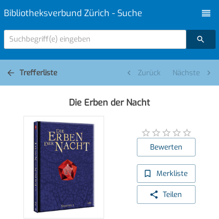
Bibliotheksverbund Zürich - Suche
Suchbegriff(e) eingeben
Trefferliste
Zurück
Nächste
Die Erben der Nacht
Bewerten
Merkliste
Teilen