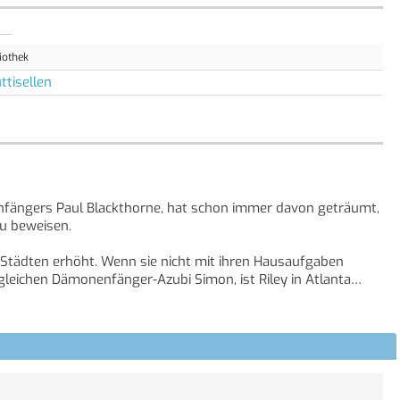
iothek
ttisellen
enfängers Paul Blackthorne, hat schon immer davon geträumt,
 zu beweisen.
n Städten erhöht. Wenn sie nicht mit ihren Hausaufgaben
leichen Dämonenfänger-Azubi Simon, ist Riley in Atlanta
r Dämonen ersten Grades natürlich, gemäss den strikten
n für eine ganz normale Siebzehnjährige.
 Routineauftrag in einer Bibliothek und bringt ihr Leben in
orhergesehene Tragödie die Fängerzunft. Nun hat Riley eine
ermocht hat.