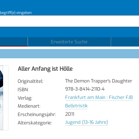
begriff(e) eingeben
Erweiterte Suche
Aller Anfang ist Hölle
The Demon Trapper's Daughter
Originaltitel
:
978-3-8414-2110-4
ISBN
:
Frankfurt am Main : Fischer FJB
Verlag
:
Belletristik
Medienart
:
2011
Erscheinungsjahr
:
Jugend (13-16 Jahre)
Alterskategorie
: