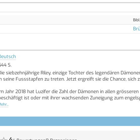
Bibl
Brü
Deutsch
544 S.
Die siebzehnjährige Riley, einzige Tochter des legendären Dämon
in seine Fussstapfen zu treten. Jetzt ergreift sie die Chance, sich
Im Jahr 2018 hat Luzifer die Zahl der Dämonen in allen grössere
beschäftigt ist oder mit ihrer wachsenden Zuneigung zum engelsg
unterwegs, um geplagte Bürger vor Höllenbrut zu bewahren – nu
ehr...
Regeln der Zunft. Das Leben ist so alltäglich, wie es nur sein kan
Aber dann ruiniert ein mächtiger Geo-Dämon fünften Grades Rileys
Gefahr. Und als ob das nicht schlimm genug wäre, trifft eine unv
gefährlichere Zukunft vor sich, als sie sich jemals vorzustellen v