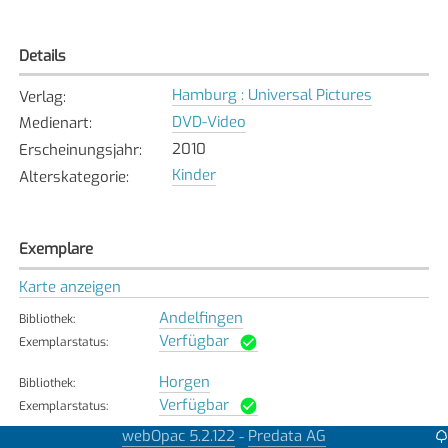
Details
Hamburg : Universal Pictures
Verlag
:
DVD-Video
Medienart
:
2010
Erscheinungsjahr
:
Kinder
Alterskategorie
:
Exemplare
Karte anzeigen
Andelfingen
Bibliothek
:
Verfügbar
Exemplarstatus
:
Horgen
Bibliothek
:
Verfügbar
Exemplarstatus
:
webOpac 5.2.122
Predata AG
-
Seuzach
Bibliothek
: