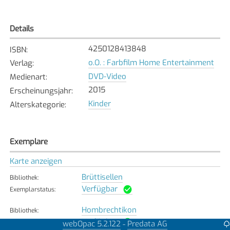
Details
4250128413848
ISBN
:
o.O. : Farbfilm Home Entertainment
Verlag
:
DVD-Video
Medienart
:
2015
Erscheinungsjahr
:
Kinder
Alterskategorie
:
Exemplare
Karte anzeigen
Brüttisellen
Bibliothek
:
Verfügbar
Exemplarstatus
:
Hombrechtikon
Bibliothek
:
Verfügbar
Exemplarstatus
:
webOpac 5.2.122
Predata AG
-