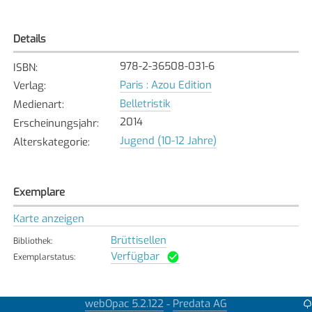
Details
978-2-36508-031-6
ISBN
:
Paris : Azou Edition
Verlag
:
Belletristik
Medienart
:
2014
Erscheinungsjahr
:
Jugend (10-12 Jahre)
Alterskategorie
:
Exemplare
Karte anzeigen
Brüttisellen
Bibliothek
:
Verfügbar
Exemplarstatus
:
webOpac 5.2.122
Predata AG
-