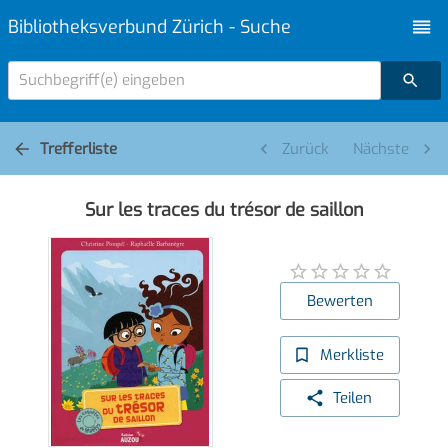
Bibliotheksverbund Zürich - Suche
Suchbegriff(e) eingeben
Trefferliste
Zurück
Nächste
Sur les traces du trésor de saillon
Bewerten
Merkliste
Teilen