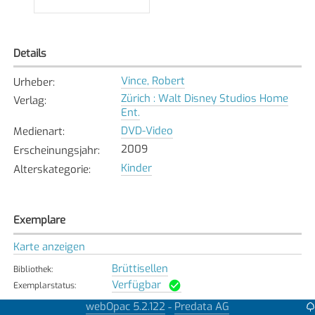
Details
Vince, Robert
Urheber
:
Zürich : Walt Disney Studios Home
Verlag
:
Ent.
DVD-Video
Medienart
:
2009
Erscheinungsjahr
:
Kinder
Alterskategorie
:
Exemplare
Karte anzeigen
Brüttisellen
Bibliothek
:
Verfügbar
Exemplarstatus
:
webOpac 5.2.122
Predata AG
-
Horgen
Bibliothek
: