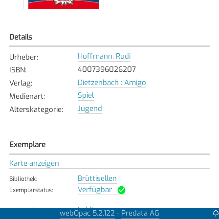
Details
Hoffmann, Rudi
Urheber
:
4007396026207
ISBN
:
Dietzenbach : Amigo
Verlag
:
Spiel
Medienart
:
Jugend
Alterskategorie
:
Exemplare
Karte anzeigen
Brüttisellen
Bibliothek
:
Verfügbar
Exemplarstatus
:
Schlieren
Bibliothek
:
webOpac 5.2.122
Predata AG
-