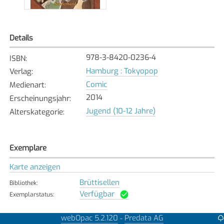
Details
978-3-8420-0236-4
ISBN
:
Hamburg : Tokyopop
Verlag
:
Comic
Medienart
:
2014
Erscheinungsjahr
:
Jugend (10-12 Jahre)
Alterskategorie
:
Exemplare
Karte anzeigen
Brüttisellen
Bibliothek
:
Verfügbar
Exemplarstatus
:
webOpac 5.2.120
Predata AG
-