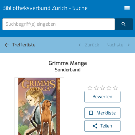
Bibliotheksverbund Zürich - Suche
Suchbegriff(e) eingeben
Trefferliste
Zurück
Nächste
Grimms Manga
Sonderband
Bewerten
Merkliste
Teilen