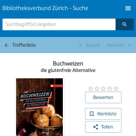
Bibliotheksverbund Zürich - Suche
Suchbegriff(e) eingeben
Trefferliste
Zurück
Nächste
Buchweizen
die glutenfreie Alternative
Bewerten
Merkliste
Teilen