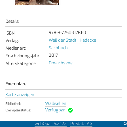
Details
978-3-7750-0761-0
ISBN
:
Weil der Stadt : Hädecke
Verlag
:
Sachbuch
Medienart
:
2017
Erscheinungsjahr
:
Erwachsene
Alterskategorie
:
Exemplare
Karte anzeigen
Wallisellen
Bibliothek
:
Verfügbar
Exemplarstatus
:
webOpac 5.2.122
Predata AG
-