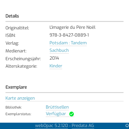
Details
L'imagerie du Père Noël
Originaltitel
:
978-3-8427-0889-1
ISBN
:
Potsdam : Tandem
Verlag
:
Sachbuch
Medienart
:
2014
Erscheinungsjahr
:
Kinder
Alterskategorie
:
Exemplare
Karte anzeigen
Brüttisellen
Bibliothek
:
Verfügbar
Exemplarstatus
:
Embrach
webOpac 5.2.120
Predata AG
-
Bibliothek
: