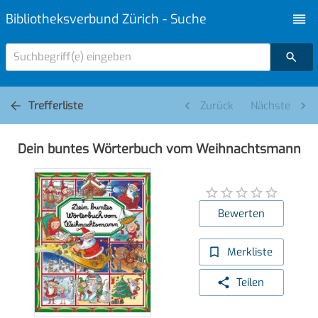
Bibliotheksverbund Zürich - Suche
Suchbegriff(e) eingeben
Trefferliste
Zurück
Nächste
Dein buntes Wörterbuch vom Weihnachtsmann
Bewerten
Merkliste
Teilen