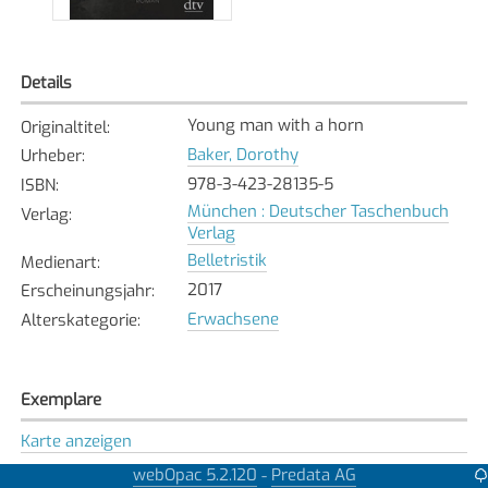
Details
Young man with a horn
Originaltitel
:
Baker, Dorothy
Urheber
:
978-3-423-28135-5
ISBN
:
München : Deutscher Taschenbuch
Verlag
:
Verlag
Belletristik
Medienart
:
2017
Erscheinungsjahr
:
Erwachsene
Alterskategorie
:
Exemplare
Karte anzeigen
Dübendorf
webOpac 5.2.120
Predata AG
-
Bibliothek
: