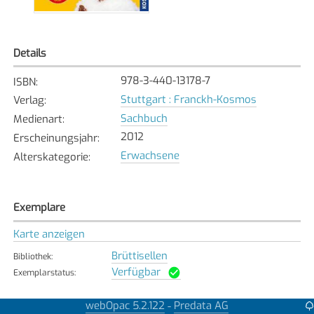
Details
978-3-440-13178-7
ISBN
:
Stuttgart : Franckh-Kosmos
Verlag
:
Sachbuch
Medienart
:
2012
Erscheinungsjahr
:
Erwachsene
Alterskategorie
:
Exemplare
Karte anzeigen
Brüttisellen
Bibliothek
:
Verfügbar
Exemplarstatus
:
webOpac 5.2.122
Predata AG
-