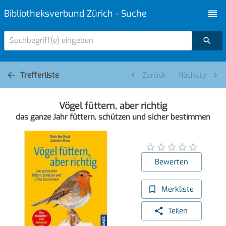
Bibliotheksverbund Zürich - Suche
Suchbegriff(e) eingeben
Trefferliste
Zurück
Nächste
Vögel füttern, aber richtig
das ganze Jahr füttern, schützen und sicher bestimmen
Bewerten
Merkliste
Teilen