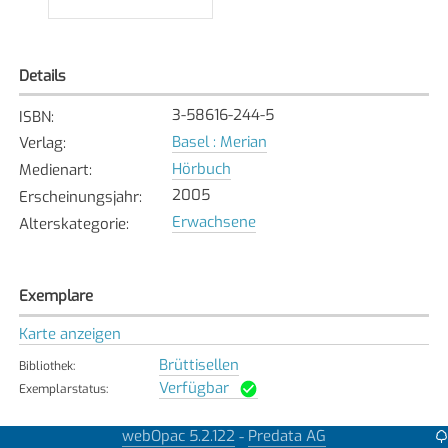
Details
3-58616-244-5
ISBN
:
Basel : Merian
Verlag
:
Hörbuch
Medienart
:
2005
Erscheinungsjahr
:
Erwachsene
Alterskategorie
:
Exemplare
Karte anzeigen
Brüttisellen
Bibliothek
:
Verfügbar
Exemplarstatus
:
webOpac 5.2.122
Predata AG
-