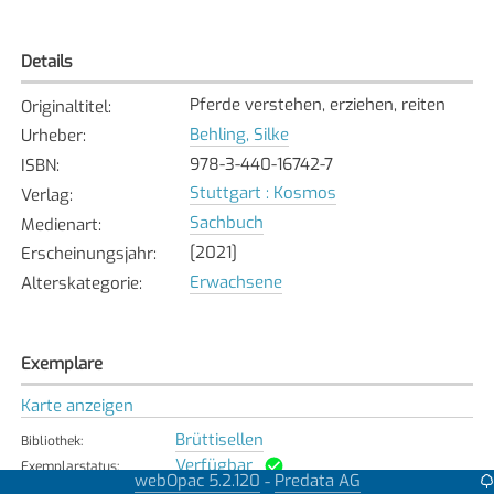
Details
Pferde verstehen, erziehen, reiten
Originaltitel
:
Behling, Silke
Urheber
:
978-3-440-16742-7
ISBN
:
Stuttgart : Kosmos
Verlag
:
Sachbuch
Medienart
:
[2021]
Erscheinungsjahr
:
Erwachsene
Alterskategorie
:
Exemplare
Karte anzeigen
Brüttisellen
Bibliothek
:
Verfügbar
Exemplarstatus
:
webOpac 5.2.120
Predata AG
-