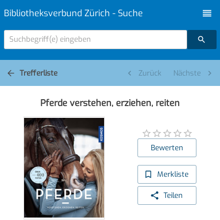
Bibliotheksverbund Zürich - Suche
Suchbegriff(e) eingeben
Trefferliste
Zurück
Nächste
Pferde verstehen, erziehen, reiten
Bewerten
Merkliste
Teilen