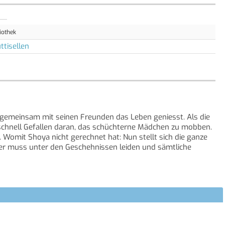
iothek
ttisellen
r gemeinsam mit seinen Freunden das Leben geniesst. Als die
 schnell Gefallen daran, das schüchterne Mädchen zu mobben.
n. Womit Shoya nicht gerechnet hat: Nun stellt sich die ganze
er muss unter den Geschehnissen leiden und sämtliche
ht sich Shoya auf die Suche nach seinem damaligen Opfer.
len tatsächlich heilen können?