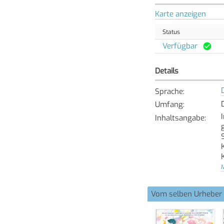
Karte anzeigen
Status
Verfügbar
Details
Sprache
:
Umfang
:
Inhaltsangabe
:
M
Vom selben Urheber
[