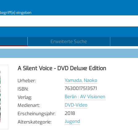
begriff(e) eingeben
Erweiterte Suche
A Silent Voice - DVD Deluxe Edition
Yamada, Naoko
Urheber
:
7630017513571
ISBN
:
Berlin : AV Visionen
Verlag
:
DVD-Video
Medienart
:
2018
Erscheinungsjahr
:
Jugend
Alterskategorie
: