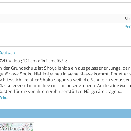
Bibl
Brü
Deutsch
DVD-Video ; 19.1 cm x 14.1 cm, 163 g
In der Grundschule ist Shoya Ishida ein ausgelassener Junge, de
gehörlose Shoko Nishimiya neu in seine Klasse kommt, findet er
Schliesslich treibt er Shoko sogar so weit, die Schule zu verlasse
Klasse gegen ihn und beginnt ihn auszugrenzen. Auch seine Mutt
Kosten für die von ihrem Sohn zerstörten Hörgeräte tragen.
ehr...
Einige Jahre später, noch immer von Schuldgefühlen geplagt, mac
Doch wird die erneute Begegnung der beiden die verwundeten See
Quelle: Buchhaus.ch, bearbeitet mit ChatGPT
]