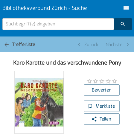
Bibliotheksverbund Zürich - Suche
Suchbegriff(e) eingeben
Trefferliste
Zurück
Nächste
Karo Karotte und das verschwundene Pony
Bewerten
Merkliste
Teilen