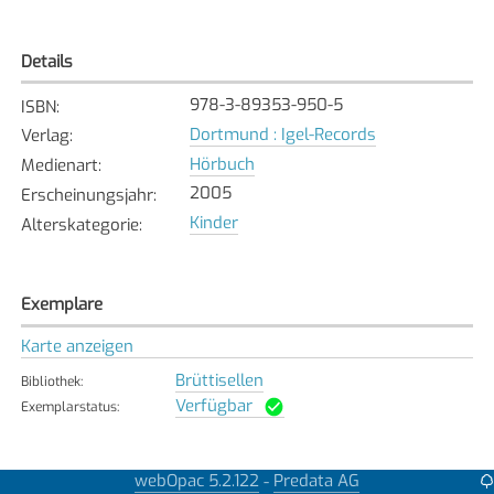
Details
978-3-89353-950-5
ISBN
:
Dortmund : Igel-Records
Verlag
:
Hörbuch
Medienart
:
2005
Erscheinungsjahr
:
Kinder
Alterskategorie
:
Exemplare
Karte anzeigen
Brüttisellen
Bibliothek
:
Verfügbar
Exemplarstatus
:
webOpac 5.2.122
Predata AG
-