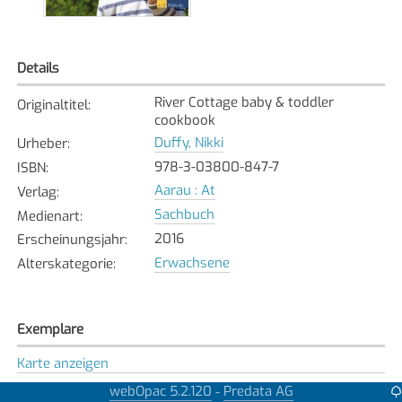
Details
River Cottage baby & toddler
Originaltitel
:
cookbook
Duffy, Nikki
Urheber
:
978-3-03800-847-7
ISBN
:
Aarau : At
Verlag
:
Sachbuch
Medienart
:
2016
Erscheinungsjahr
:
Erwachsene
Alterskategorie
:
Exemplare
Karte anzeigen
Wallisellen
webOpac 5.2.120
Predata AG
-
Bibliothek
: