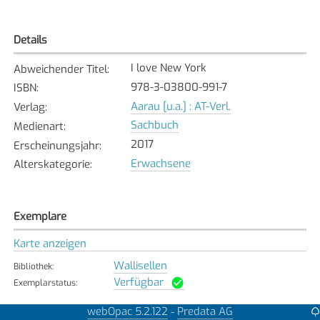
Details
I love New York
Abweichender Titel
:
978-3-03800-991-7
ISBN
:
Aarau [u.a.] : AT-Verl.
Verlag
:
Sachbuch
Medienart
:
2017
Erscheinungsjahr
:
Erwachsene
Alterskategorie
:
Exemplare
Karte anzeigen
Wallisellen
Bibliothek
:
Verfügbar
Exemplarstatus
:
webOpac 5.2.122
Predata AG
-