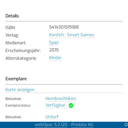
Details
5414301519188
ISBN
:
Kontich : Smart Games
Verlag
:
Spiel
Medienart
:
2015
Erscheinungsjahr
:
Kinder
Alterskategorie
:
Exemplare
Karte anzeigen
Hombrechtikon
Bibliothek
:
Verfügbar
Exemplarstatus
:
Urdorf
Bibliothek
:
Verfügbar
Exemplarstatus
:
webOpac 5.2.120
Predata AG
-