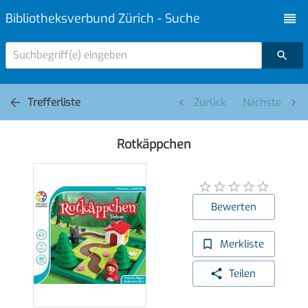
Bibliotheksverbund Zürich - Suche
Suchbegriff(e) eingeben
Trefferliste
Zurück
Nächste
Rotkäppchen
Bewerten
Merkliste
Teilen