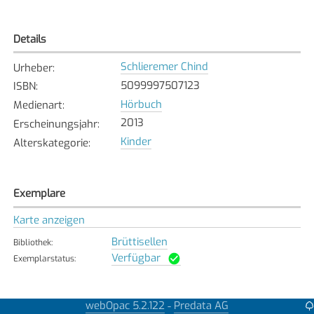
Details
Schlieremer Chind
Urheber
:
5099997507123
ISBN
:
Hörbuch
Medienart
:
2013
Erscheinungsjahr
:
Kinder
Alterskategorie
:
Exemplare
Karte anzeigen
Brüttisellen
Bibliothek
:
Verfügbar
Exemplarstatus
:
webOpac 5.2.122
Predata AG
-