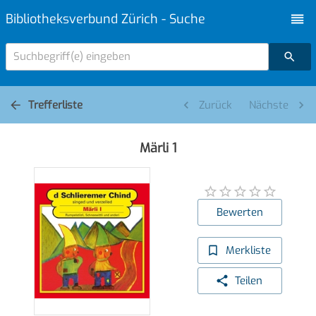
Bibliotheksverbund Zürich - Suche
Suchbegriff(e) eingeben
Trefferliste
Zurück
Nächste
Märli 1
Bewerten
Merkliste
Teilen