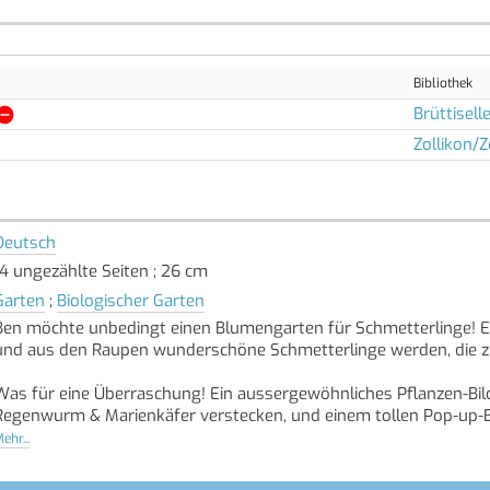
Bibliothek
Brüttisell
Zollikon/Z
Deutsch
14 ungezählte Seiten ; 26 cm
Garten
;
Biologischer Garten
Ben möchte unbedingt einen Blumengarten für Schmetterlinge! 
und aus den Raupen wunderschöne Schmetterlinge werden, die zu
Was für eine Überraschung! Ein aussergewöhnliches Pflanzen-Bild
Regenwurm & Marienkäfer verstecken, und einem tollen Pop-up-Bi
[Quelle: Buchhaus.ch, bearbeitet mit ChatGPT]
ehr...