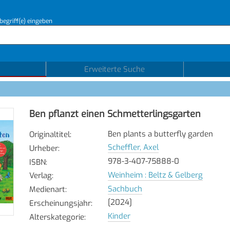
begriff(e) eingeben
Erweiterte Suche
Ben pflanzt einen Schmetterlingsgarten
Ben plants a butterfly garden
Originaltitel
:
Scheffler, Axel
Urheber
:
978-3-407-75888-0
ISBN
:
Weinheim : Beltz & Gelberg
Verlag
:
Sachbuch
Medienart
:
[2024]
Erscheinungsjahr
:
Kinder
Alterskategorie
: