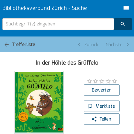
Bibliotheksverbund Zürich - Suche
Suchbegriff(e) eingeben
Trefferliste
Zurück
Nächste
In der Höhle des Grüffelo
Bewerten
Merkliste
Teilen