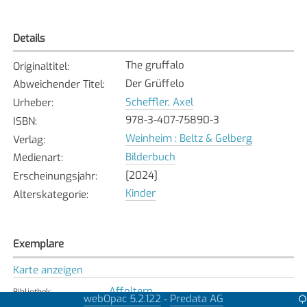
Details
The gruffalo
Originaltitel
:
Der Grüffelo
Abweichender Titel
:
Scheffler, Axel
Urheber
:
978-3-407-75890-3
ISBN
:
Weinheim : Beltz & Gelberg
Verlag
:
Bilderbuch
Medienart
:
[2024]
Erscheinungsjahr
:
Kinder
Alterskategorie
:
Exemplare
Karte anzeigen
Affoltern
Bibliothek
:
webOpac 5.2.122
Predata AG
-